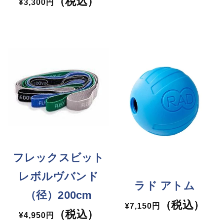
（税込）
格
通
¥3,300円
常
価
格
フレックスビット
レボルヴバンド
ラド アトム
（径）200cm
（税込）
通
¥7,150円
（税込）
通
¥4,950円
常