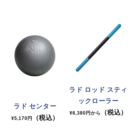
常
価
価
格
格
ラド ロッド スティ
ックローラー
ラド センター
（税込）
通
¥6,380円から
（税込）
通
¥5,170円
常
常
価