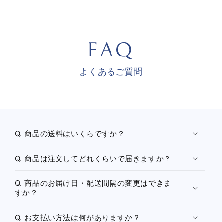
価
格
格
よくあるご質問
折
り
Q. 商品の送料はいくらですか？
た
た
Q. 商品は注文してどれくらいで届きますか？
み
可
Q. 商品のお届け日・配送間隔の変更はできま
能
すか？
な
コ
Q. お支払い方法は何がありますか？