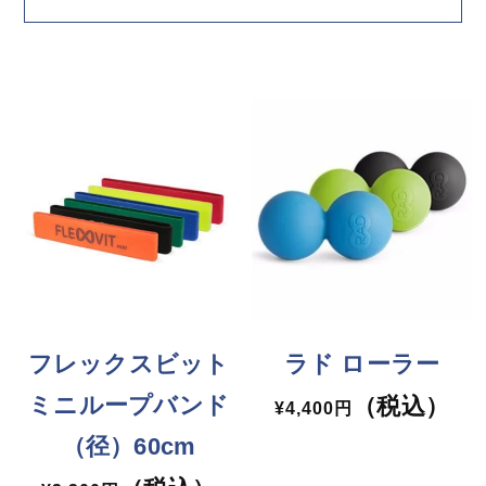
フレックスビット
ラド ローラー
ミニループバンド
（税込）
通
¥4,400円
常
（径）60cm
価